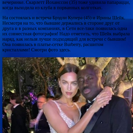
вечеринке. Скарлетт Йоханссон (35) тоже удивила папарацци,
когда выходила из клуба в порванных колготках.
На состоялась и встреча Брэдли Купера (45) и Ирины Шейк.
Несмотря на то, что бывшие держались в стороне друг от
друга и в разных компаниях, в Сети все-таки появилась одна
их совместная фотография! Надо отметить, что Шейк выбрала
наряд, как нельзя лучше подходящий для встречи с бывшим!
Она появилась в платье-сетке Burberry, расшитом
кристаллами! Смотри фото здесь.