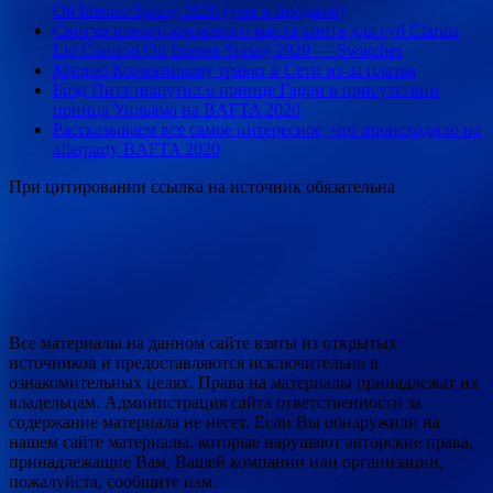
Oil Intense Spring 2020 (уже в продаже)
Свотчи нового кремового масла-тинта для губ Clarins
Lip Сomfort Oil Intense Spring 2020 — Swatches
Марию Кожевникову травят в Сети из-за платья
Брэд Питт пошутил о принце Гарри в присутствии
принца Уильяма на BAFTA 2020
Рассказываем все самое интересное, что происходило на
afterparty BAFTA 2020
При цитировании ссылка на источник обязательна
Все материалы на данном сайте взяты из открытых
источников и предоставляются исключительно в
ознакомительных целях. Права на материалы принадлежат их
владельцам. Администрация сайта ответственности за
содержание материала не несет. Если Вы обнаружили на
нашем сайте материалы, которые нарушают авторские права,
принадлежащие Вам, Вашей компании или организации,
пожалуйста, сообщите нам.