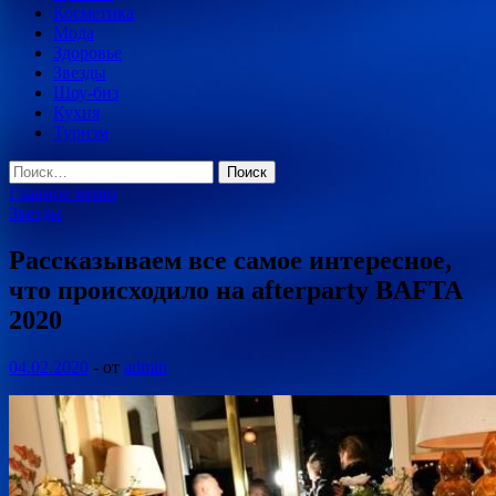
Косметика
Мода
Здоровье
Звезды
Шоу-биз
Кухня
Туризм
Найти:
Главное меню
Звезды
Рассказываем все самое интересное,
что происходило на afterparty BAFTA
2020
04.02.2020
-
от
admin