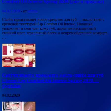
Сomfort Oil Intense Spring 2020 (уже в продаже)
04.02.2020
-
от
admin
Clarins представляет новое средство для губ — масло-тинт с
кремовой текстурой Lip Сomfort Oil Intense. Новинка
увлажняет и смягчает кожу губ, дарит им насыщенный
стойкий цвет, зеркальный блеск и непревзойденный комфорт.
…
Свотчи нового кремового масла-тинта для губ
Clarins Lip Сomfort Oil Intense Spring 2020 —
Swatches
04.02.2020