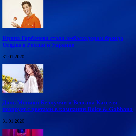
Ирина Горбачева стала амбассадором бренда
Origins в России и Украине
31.01.2020
Дочь Моники Беллуччи и Венсана Касселя
позирует с цветами в кампании Dolce & Gabbana
31.01.2020