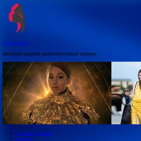
Перейти
к
содержимому
Woman Shik
Женский модный развлекательный журнал.
Главная страница
Красота