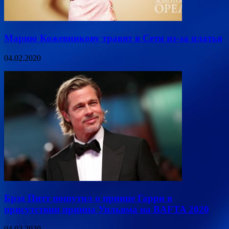
Марию Кожевникову травят в Сети из-за платья
04.02.2020
Брэд Питт пошутил о принце Гарри в
присутствии принца Уильяма на BAFTA 2020
04.02.2020