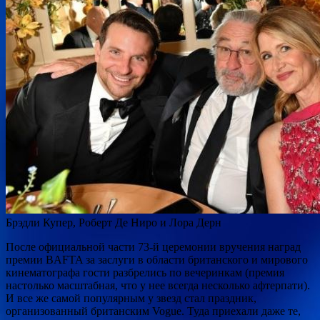
Брэдли Купер, Роберт Де Ниро и Лора Дерн
После официальной части 73-й церемонии вручения наград
премии BAFTA за заслуги в области британского и мирового
кинематографа гости разбрелись по вечеринкам (премия
настолько масштабная, что у нее всегда несколько афтерпати).
И все же самой популярным у звезд стал праздник,
организованный британским Vogue. Туда приехали даже те,