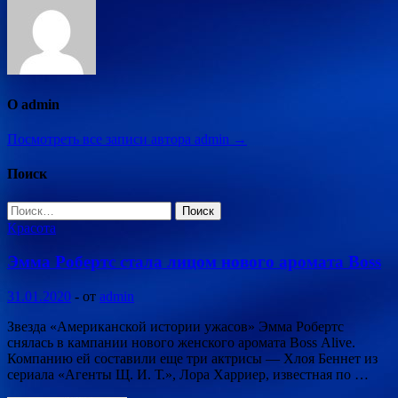
О admin
Посмотреть все записи автора admin →
Поиск
Найти:
Красота
Эмма Робертс стала лицом нового аромата Boss
31.01.2020
-
от
admin
Звезда «Американской истории ужасов» Эмма Робертс
снялась в кампании нового женского аромата Boss Alive.
Компанию ей составили еще три актрисы — Хлоя Беннет из
сериала «Агенты Щ. И. Т.», Лора Харриер, известная по …