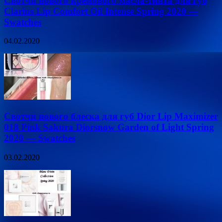
Свотчи нового кремового масла-тинта для губ
Clarins Lip Сomfort Oil Intense Spring 2020 —
Swatches
04.02.2020
Свотчи нового блеска для губ Dior Lip Maximizer
018 Pink Sakura Diorsnow Garden of Light Spring
2020 — Swatches
03.02.2020