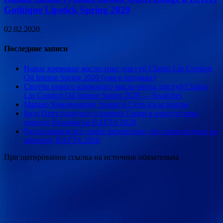
Gothique Lipstick Spring 2020
02.02.2020
Последние записи
Новое кремовое масло-тинт для губ Clarins Lip Сomfort
Oil Intense Spring 2020 (уже в продаже)
Свотчи нового кремового масла-тинта для губ Clarins
Lip Сomfort Oil Intense Spring 2020 — Swatches
Марию Кожевникову травят в Сети из-за платья
Брэд Питт пошутил о принце Гарри в присутствии
принца Уильяма на BAFTA 2020
Рассказываем все самое интересное, что происходило на
afterparty BAFTA 2020
При цитировании ссылка на источник обязательна