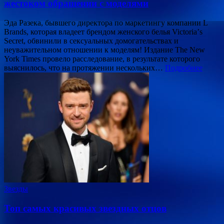
жестоком обращении с моделями
Эда Разека, бывшего директора по маркетингу компании L
Brands, которая владеет брендом женского белья Victoriaʼs
Secret, обвинили в сексуальных домогательствах и
неуважительном отношении к моделям! Издание The New
York Times провело расследование, в результате которого
выяснилось, что на протяжении нескольких…
Подробнее
Звезды
Топ самых красивых звездных отцов