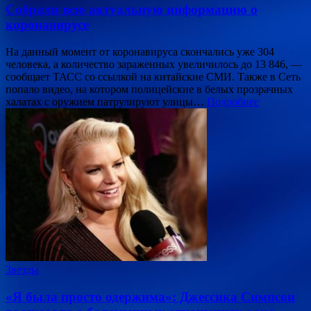
Собрали всю актуальную информацию о
коронавирусе
На данный момент от коронавируса скончались уже 304
человека, а количество зараженных увеличилось до 13 846, —
сообщает ТАСС со ссылкой на китайские СМИ. Также в Сеть
попало видео, на котором полицейские в белых прозрачных
халатах с оружием патрулируют улицы…
Подробнее
Звезды
«Я была просто одержима»: Джессика Симпсон