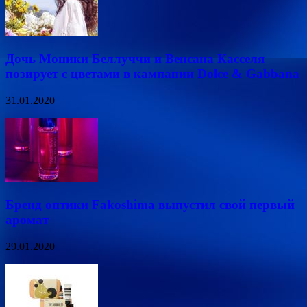
Дочь Моники Беллуччи и Венсана Касселя
позирует с цветами в кампании Dolce & Gabbana
31.01.2020
Бренд оптики Fakoshima выпустил свой первый
аромат
29.01.2020