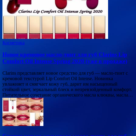
Косметика
Новое кремовое масло-тинт для губ Clarins Lip
Сomfort Oil Intense Spring 2020 (уже в продаже)
Clarins представляет новое средство для губ — масло-тинт с
кремовой текстурой Lip Сomfort Oil Intense. Новинка
увлажняет и смягчает кожу губ, дарит им насыщенный
стойкий цвет, зеркальный блеск и непревзойденный комфорт.
Питательное сочетание органического масла клюквы, масла…