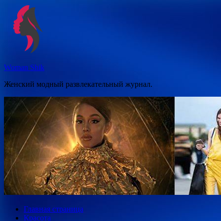
Перейти
к
содержимому
Woman Shik
Женский модный развлекательный журнал.
Главная страница
Красота