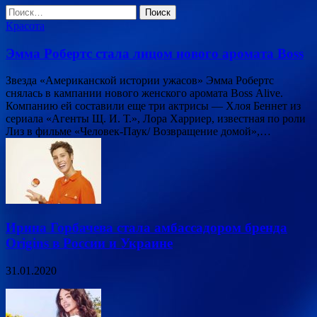
Найти:
Красота
Эмма Робертс стала лицом нового аромата Boss
Звезда «Американской истории ужасов» Эмма Робертс
снялась в кампании нового женского аромата Boss Alive.
Компанию ей составили еще три актрисы — Хлоя Беннет из
сериала «Агенты Щ. И. Т.», Лора Харриер, известная по роли
Лиз в фильме «Человек-Паук/ Возвращение домой»,…
Ирина Горбачева стала амбассадором бренда
Origins в России и Украине
31.01.2020