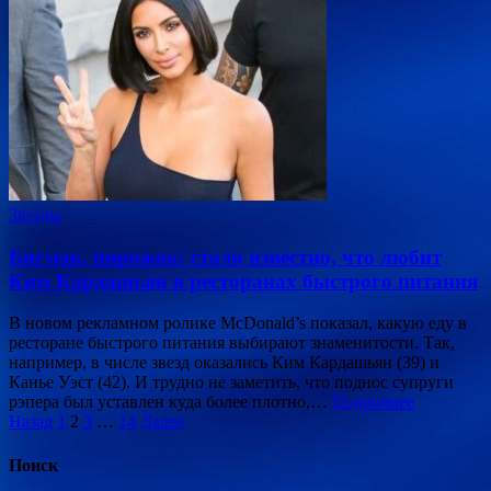
Звезды
Бигмак, пирожок: стало известно, что любит
Ким Кардашьян в ресторанах быстрого питания
В новом рекламном ролике McDonald’s показал, какую еду в
ресторане быстрого питания выбирают знаменитости. Так,
например, в числе звезд оказались Ким Кардашьян (39) и
Канье Уэст (42). И трудно не заметить, что поднос супруги
рэпера был уставлен куда более плотно,…
Подробнее
Пагинация
Назад
1
2
3
…
14
Далее
записей
Поиск