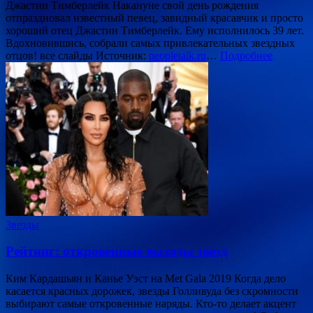
Джастин Тимберлейк Накануне свой день рождения
отпраздновал известный певец, завидный красавчик и просто
хороший отец Джастин Тимберлейк. Ему исполнилось 39 лет.
Вдохновившись, собрали самых привлекательных звездных
отцов! все слайды Источник:
peopletalk.ru
…
Подробнее
Звезды
Рейтинг: откровенные выходы звезд
Ким Кардашьян и Канье Уэст на Met Gala 2019 Когда дело
касается красных дорожек, звезды Голливуда без скромности
выбирают самые откровенные наряды. Кто-то делает акцент