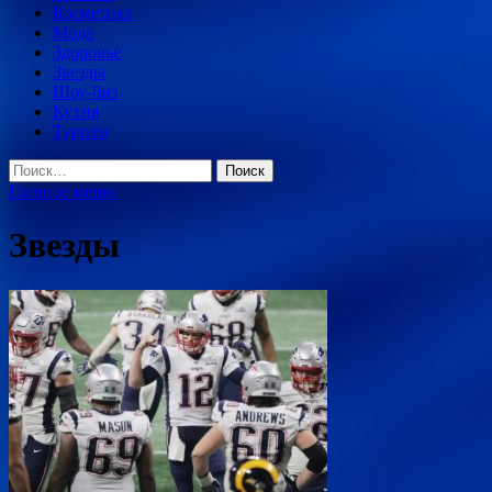
Косметика
Мода
Здоровье
Звезды
Шоу-биз
Кухня
Туризм
Найти:
Главное меню
Звезды