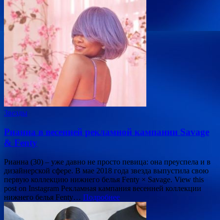
Звезды
Рианна в весенней рекламной кампании Savage
& Fenty
Рианна (30) – уже давно не просто певица: она преуспела и в
дизайнерской сфере. В мае 2018 года звезда выпустила свою
первую коллекцию нижнего белья Fenty × Savage. View this
post on Instagram Рекламная кампания весенней коллекции
нижнего белья Fenty…
Подробнее