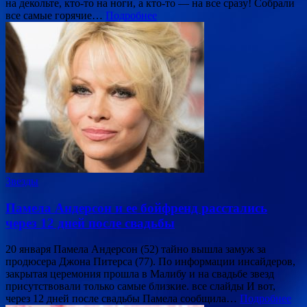
на декольте, кто-то на ноги, а кто-то — на все сразу! Собрали
все самые горячие…
Подробнее
Звезды
Памела Андерсон и ее бойфренд расстались
через 12 дней после свадьбы
20 января Памела Андерсон (52) тайно вышла замуж за
продюсера Джона Питерса (77). По информации инсайдеров,
закрытая церемония прошла в Малибу и на свадьбе звезд
присутствовали только самые близкие. все слайды И вот,
через 12 дней после свадьбы Памела сообщила…
Подробнее