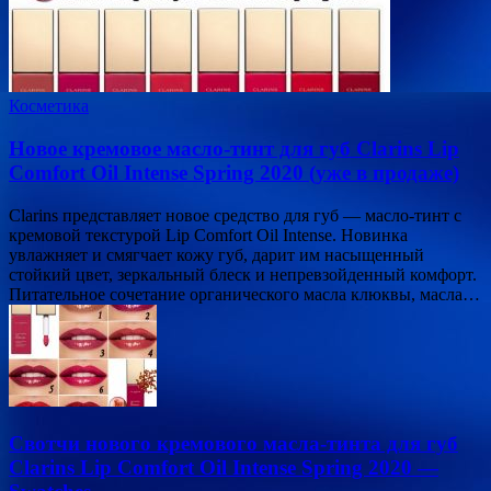
Косметика
Новое кремовое масло-тинт для губ Clarins Lip
Сomfort Oil Intense Spring 2020 (уже в продаже)
Clarins представляет новое средство для губ — масло-тинт с
кремовой текстурой Lip Сomfort Oil Intense. Новинка
увлажняет и смягчает кожу губ, дарит им насыщенный
стойкий цвет, зеркальный блеск и непревзойденный комфорт.
Питательное сочетание органического масла клюквы, масла…
Свотчи нового кремового масла-тинта для губ
Clarins Lip Сomfort Oil Intense Spring 2020 —