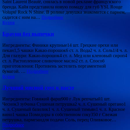
Saint Laurent Beauté, снялась в новой рекламе французского
бренда. Кайя представила новую помаду для губ YSL Rouge
Volupté Rock N Shine. В ролике девушка знакомится с парнем,
садится с ним на…
Подробнее
Кухня
Брауни без выпечки
Ингредиенты: Финики крупные14 шт. Грецкие орехи или
пекан1,5 чашки Какао-порошок6 ст. л. Вода2 ч. л. Соль1/4 ч. л.
Для глазури: Какао-порошок4 ст. л. Мед или кленовый сироп4
ст. л. Растопленное сливочное масло2 ст. л. Способ
приготовления: Противень застелить пергаментной
бумагой. …
Подробнее
Кухня
Лучший мясной соус к пасте
Ингредиенты: Говяжий фарш900 г Лук репчатый1 шт.
Чеснок3 зубчика Сушеная петрушка2 ч. л. Сушеный орегано1
ч. л. Сушеный базилик1 ч. л. Сушеный тимьян1 ч. л. Красное
вино1 чашка Помидоры в собственном соку350 г Свежая
петрушка, пармезандля подачи Соль, перец Оливковое…
Подробнее