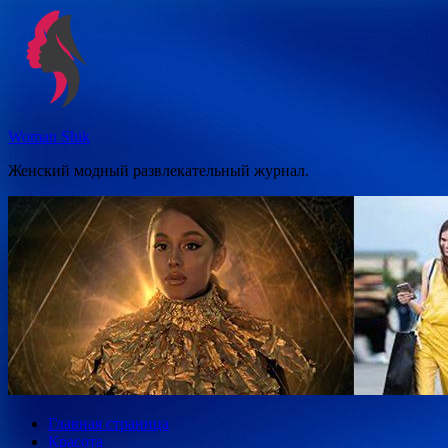
Перейти
к
содержимому
Woman Shik
Женский модный развлекательный журнал.
Главная страница
Красота