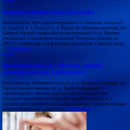
Кухня
Бананово-овсяные кексы без сахара
Ингредиенты: Мука цельнозерновая1 ст. Овсяные хлопья1/2
ст. Сода1/2 ч. л. Соль1/2 ч. л. Яйца2 шт. Морковь крупная1 шт.
Кабачок тертый1 чашка Масло растительное1/4 ст. Бананы
спелые4 шт. Способ приготовления: Разогреть духовку до
180 ºC. Смазать маслом формочки для кексов. Смешать муку,
…
Подробнее
Кухня
Вегетарианский суп с яблоком, тыквой,
грецкими орехами и майораном
Ингредиенты: Оливковое масло2 ст. л. Луковица средняя1 шт.
Тертый свежий имбирь1 ст. л. Тыква очищенная и
нарезанная450 г Яблоки зеленые кисло-сладкие2 шт.
Овощной бульон500 мл Молотый черный перец1/2 ч. л.
Грецкие орехи очищенные1 чашка Майоран свежийнесколько
веточек Кокосовые сливки (по…
Подробнее