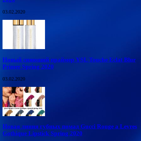
03.02.2020
Новый сияющий праймер YSL Touche Eclat Blur
Primer Spring 2020
03.02.2020
Новая линия губных помад Gucci Rouge a Levres
Gothique Lipstick Spring 2020