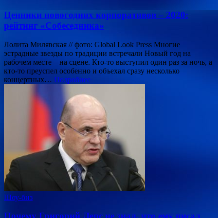
Ценники новогодних корпоративов – 2020:
рейтинг «Собеседника»
Лолита Милявская // фото: Global Look Press Многие
эстрадные звезды по традиции встречали Новый год на
рабочем месте – на сцене. Кто-то выступил один раз за ночь, а
кто-то преуспел особенно и объехал сразу несколько
концертных…
Подробнее
Шоу-биз
Почему Григорий Лепс не знал, что ему писал