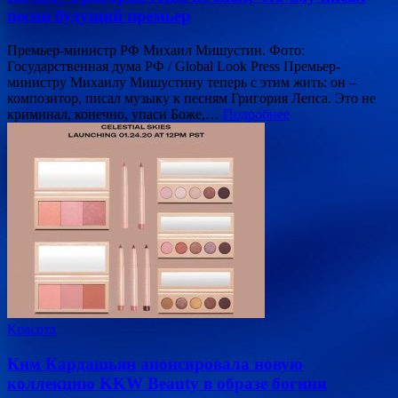
песни будущий премьер
Премьер-министр РФ Михаил Мишустин. Фото:
Государственная дума РФ / Global Look Press Премьер-
министру Михаилу Мишустину теперь с этим жить: он –
композитор, писал музыку к песням Григория Лепса. Это не
криминал, конечно, упаси Боже,…
Подробнее
Красота
Ким Кардашьян анонсировала новую
коллекцию KKW Beauty в образе богини