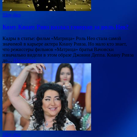
Шоу-биз
Кому Киану Ривз раздал гонорар за роль Нео?
Кадры в статье: фильм «Матрица» Роль Нео стала самой
значимой в карьере актера Киану Ривза. Но мало кто знает,
что режиссеры фильмов «Матрица» братья Вачовски
изначально видели в этом образе Джонни Деппа. Киану Ривза
до…
Подробнее
Шоу-биз