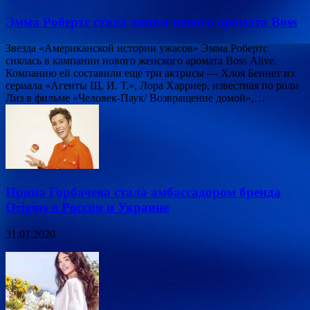
Эмма Робертс стала лицом нового аромата Boss
Звезда «Американской истории ужасов» Эмма Робертс
снялась в кампании нового женского аромата Boss Alive.
Компанию ей составили еще три актрисы — Хлоя Беннет из
сериала «Агенты Щ. И. Т.», Лора Харриер, известная по роли
Лиз в фильме «Человек-Паук/ Возвращение домой»,…
Ирина Горбачева стала амбассадором бренда
Origins в России и Украине
31.01.2020