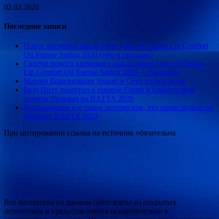
02.02.2020
Последние записи
Новое кремовое масло-тинт для губ Clarins Lip Сomfort
Oil Intense Spring 2020 (уже в продаже)
Свотчи нового кремового масла-тинта для губ Clarins
Lip Сomfort Oil Intense Spring 2020 — Swatches
Марию Кожевникову травят в Сети из-за платья
Брэд Питт пошутил о принце Гарри в присутствии
принца Уильяма на BAFTA 2020
Рассказываем все самое интересное, что происходило на
afterparty BAFTA 2020
При цитировании ссылка на источник обязательна
Все материалы на данном сайте взяты из открытых
источников и предоставляются исключительно в