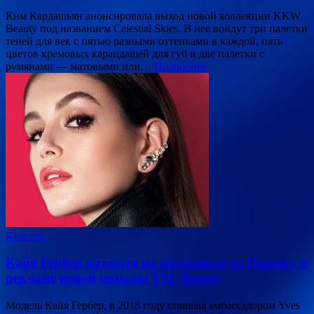
Ким Кардашьян анонсировала выход новой коллекции KKW
Beauty под названием Celestial Skies. В нее войдут три палетки
теней для век с пятью разными оттенками в каждой, пять
цветов кремовых карандашей для губ и две палетки с
румянами — матовыми или…
Подробнее
Красота
Кайя Гербер катается на мотоцикле по Парижу в
рекламе новой помады YSL Beauty
Модель Кайя Гербер, в 2018 году ставшая амбассадором Yves