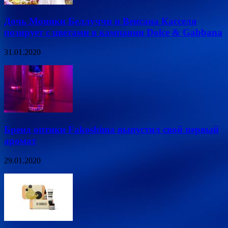
Дочь Моники Беллуччи и Венсана Касселя
позирует с цветами в кампании Dolce & Gabbana
31.01.2020
Бренд оптики Fakoshima выпустил свой первый
аромат
29.01.2020