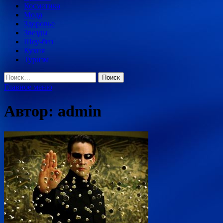
Косметика
Мода
Здоровье
Звезды
Шоу-биз
Кухня
Туризм
Найти:
Главное меню
Автор:
admin