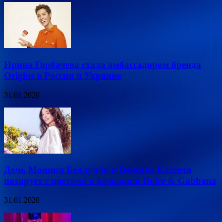
Ирина Горбачева стала амбассадором бренда
Origins в России и Украине
31.01.2020
Дочь Моники Беллуччи и Венсана Касселя
позирует с цветами в кампании Dolce & Gabbana
31.01.2020