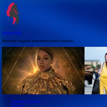
Перейти
к
содержимому
Woman Shik
Женский модный развлекательный журнал.
Главная страница
Красота