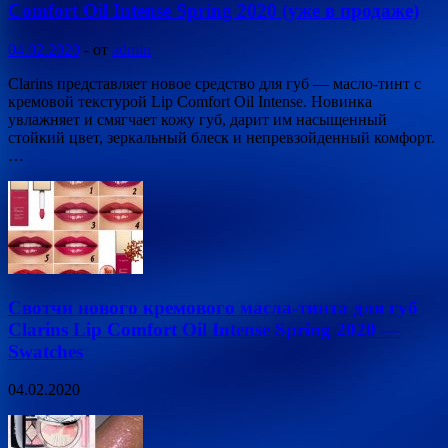
Сomfort Oil Intense Spring 2020 (уже в продаже)
04.02.2020
-
от
admin
Clarins представляет новое средство для губ — масло-тинт с
кремовой текстурой Lip Сomfort Oil Intense. Новинка
увлажняет и смягчает кожу губ, дарит им насыщенный
стойкий цвет, зеркальный блеск и непревзойденный комфорт.
…
Свотчи нового кремового масла-тинта для губ
Clarins Lip Сomfort Oil Intense Spring 2020 —
Swatches
04.02.2020