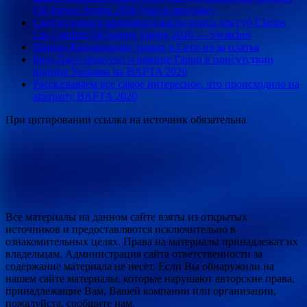
Oil Intense Spring 2020 (уже в продаже)
Свотчи нового кремового масла-тинта для губ Clarins
Lip Сomfort Oil Intense Spring 2020 — Swatches
Марию Кожевникову травят в Сети из-за платья
Брэд Питт пошутил о принце Гарри в присутствии
принца Уильяма на BAFTA 2020
Рассказываем все самое интересное, что происходило на
afterparty BAFTA 2020
При цитировании ссылка на источник обязательна
Все материалы на данном сайте взяты из открытых
источников и предоставляются исключительно в
ознакомительных целях. Права на материалы принадлежат их
владельцам. Администрация сайта ответственности за
содержание материала не несет. Если Вы обнаружили на
нашем сайте материалы, которые нарушают авторские права,
принадлежащие Вам, Вашей компании или организации,
пожалуйста, сообщите нам.