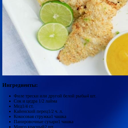
Ингредиенты:
Филе трески или другой белой рыбы4 шт.
Сок и цедра 1/2 лайма
Мед1/4 ст.
Кайенский перец1/2 ч. л.
Кокосовая стружка1 чашка
Панировочные сухари1 чашка
Манго красный2 шт.