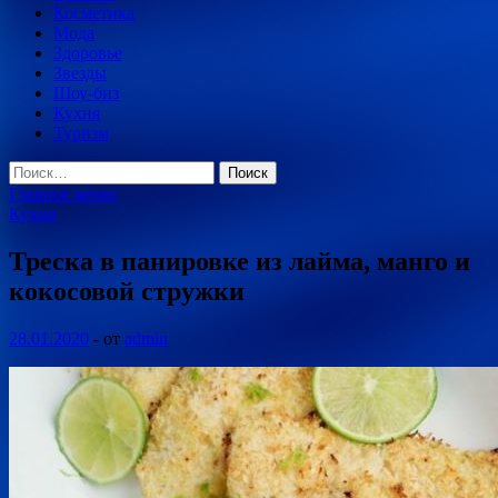
Косметика
Мода
Здоровье
Звезды
Шоу-биз
Кухня
Туризм
Найти:
Главное меню
Кухня
Треска в панировке из лайма, манго и
кокосовой стружки
28.01.2020
-
от
admin