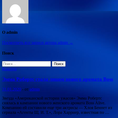
О admin
Посмотреть все записи автора admin →
Поиск
Найти:
Красота
Эмма Робертс стала лицом нового аромата Boss
31.01.2020
-
от
admin
Звезда «Американской истории ужасов» Эмма Робертс
снялась в кампании нового женского аромата Boss Alive.
Компанию ей составили еще три актрисы — Хлоя Беннет из
сериала «Агенты Щ. И. Т.», Лора Харриер, известная по …