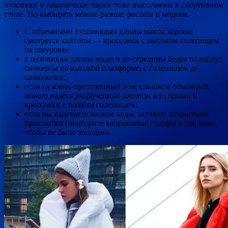
пуховики и лаконичные парки тоже выполнены в спортивном
стиле. Но выбирать можно разные фасоны и модели.
С объемными пуховиками длины макси хорошо
смотрятся хайтопы — кроссовки с высоким голенищем
на шнуровке;
к пуховикам длины миди и до середины бедра подойдут
сникерсы на высокой платформе, с голенищем до
щиколотки;
если пуховик приталенный и не слишком объемный,
можно надеть укороченные джинсы или брюки и
кроссовки с низким голенищем;
если вы надеваете низкие кеды, оставьте открытыми
щиколотки (подберите капроновые гольфы в тон кожи,
чтобы не было холодно).