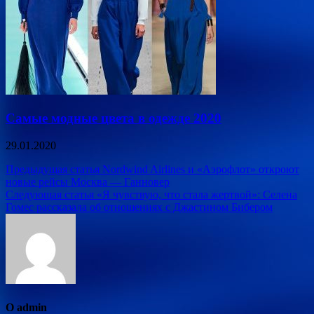
Самые модные цвета в одежде 2020
29.01.2020
Навигация
Предыдущая статья
Nordwind Airlines и «Аэрофлот» откроют
новые рейсы Москва — Ганновер
по
Следующая статья
«Я чувствую, что стала жертвой»: Селена
записям
Гомес рассказала об отношениях с Джастином Бибером
О admin