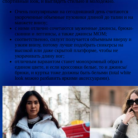
спортивный look, и выглядеть стильно и молодежно.
Очень популярными на сегодняшний день считаются
укороченные объемные пуховики длиной до талии и на
манжете внизу;
с ними отлично сочетаются зауженные джинсы, брюки-
скинни и леггинсы, а также джинсы МОМ;
соответственно, силуэт получается объемным вверху и
узким внизу, потому лучше подобрать сникерсы на
высокой или даже скрытой платформе, чтобы не
укорачивать длину ног;
отличным вариантом станет монохромный образ в
едином цвете, и если кроссовки белые, то и джинсы/
брюки, и куртка тоже должны быть белыми (total white
look можно разбавить яркими аксессуарами).