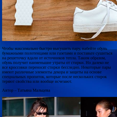
Чтобы максимально быстро высушить пару, набейте обувь
бумажными полотенцами или газетами и поставьте сушиться
на решеточку вдали от источников тепла. Таким образом,
обувь получит наименьшие утраты от стирки. Но далеко не
все кроссовки переносят стирки бесследно. Некоторые пары
имеют различные элементы декора и защиты на основе
специальных пропиток, которые после нескольких стирок
теряют свойства или вообще исчезают.
Автор – Татьяна Мальцева