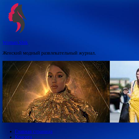
Перейти
к
содержимому
Woman Shik
Женский модный развлекательный журнал.
Главная страница
Красота