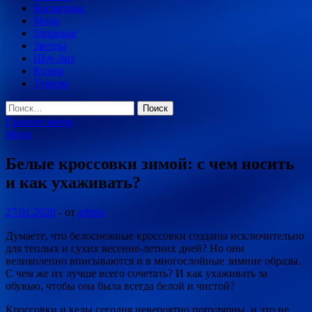
Косметика
Мода
Здоровье
Звезды
Шоу-биз
Кухня
Туризм
Найти:
Главное меню
Мода
Белые кроссовки зимой: с чем носить
и как ухаживать?
27.01.2020
-
от
admin
Думаете, что белоснежные кроссовки созданы исключительно
для теплых и сухих весенне-летних дней? Но они
великолепно вписываются и в многослойные зимние образы.
С чем же их лучше всего сочетать? И как ухаживать за
обувью, чтобы она была всегда белой и чистой?
Кроссовки и
кеды сегодня невероятно популярны, и это не