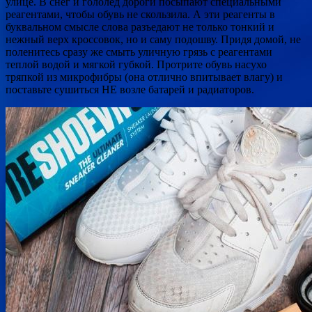
улице. В снег и гололед дороги посыпают специальными
реагентами, чтобы обувь не скользила. А эти реагенты в
буквальном смысле слова разъедают не только тонкий и
нежный верх кроссовок, но и саму подошву. Придя домой, не
поленитесь сразу же смыть уличную грязь с реагентами
теплой водой и мягкой губкой. Протрите обувь насухо
тряпкой из микрофибры (она отлично впитывает влагу) и
поставьте сушиться НЕ возле батарей и радиаторов.