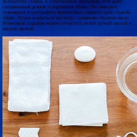
деликатной стирки, в современных машинках, есть даже
специальный режим «спортивная обувь». Но поверьте,
отжимание в центрифуге значительно сократит срок службы
обуви. Лучше вымыть ее вручную, применяя обычное мыло.
Резиновую подошву можно отчистить белой зубной пастой и
мягкой щеткой.