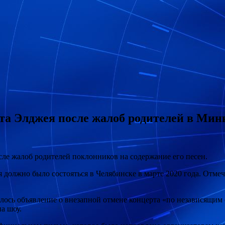
а Элджея после жалоб родителей в Мин
ле жалоб родителей поклонников на содержание его песен.
должно было состояться в Челябинске в марте 2020 года. Отмеч
ось объявление о внезапной отмене концерта «по независящим о
а шоу.