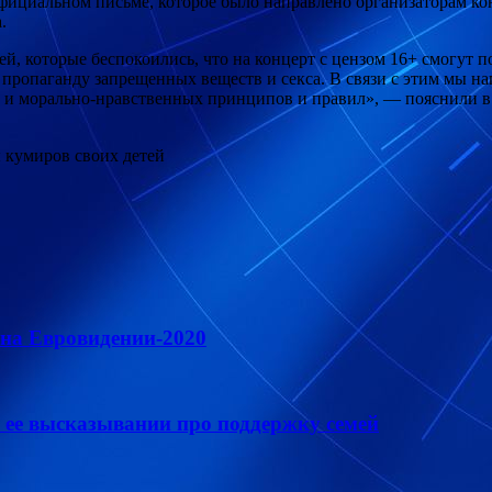
официальном письме, которое было направлено организаторам к
.
, которые беспокоились, что на концерт с цензом 16+ смогут п
ропаганду запрещенных веществ и секса. В связи с этим мы на
о и морально-нравственных принципов и правил», — пояснили в
 кумиров своих детей
 на Евровидении-2020
 ее высказывании про поддержку семей