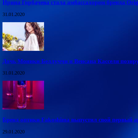
Ирина Горбачева стала амбассадором бренда Orig
31.01.2020
Дочь Моники Беллуччи и Венсана Касселя позиру
31.01.2020
Бренд оптики Fakoshima выпустил свой первый 
29.01.2020