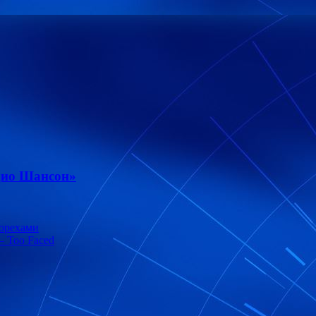
дио Шансон»
 орехами
– Too Faced