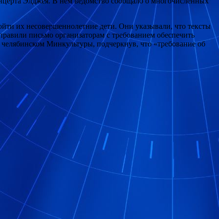
онцерта Элджея. В нем ведомство сообщало о многочисленных
ойти их несовершеннолетние дети. Они указывали, что тексты
правили письмо организаторам с требованием обеспечить
 челябинском Минкультуры, подчеркнув, что «требование об