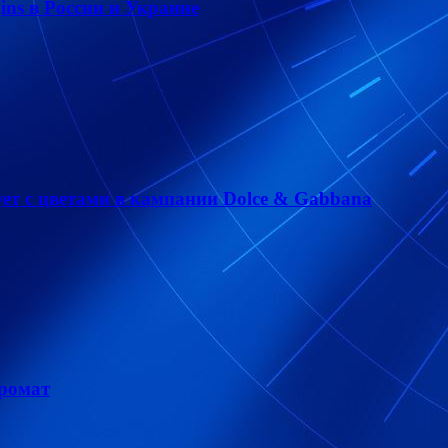
ins в России и Украине
ет с цветами в кампании Dolce & Gabbana
аромат