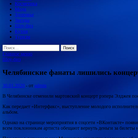
Косметика
Мода
Здоровье
Звезды
Шоу-биз
Кухня
Туризм
Найти:
Главное меню
Шоу-биз
Челябинские фанаты лишились концерт
30.01.2020
-
от
admin
В Челябинске отменили мартовский концерт рэпера Элджея пос
Как передает «Интерфакс», выступление молодого исполнителя 
альбом.
Однако на странице мероприятия в соцсети «ВКонтакте» появил
всем поклонникам артиста обещают вернуть деньги за билеты н