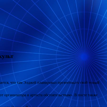
культ
ается, что там Элджей
планировал презентовать свой новый
т организатора и артиста обстоятельствам». В посте также