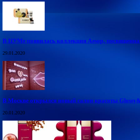
В ЦУМе появилась коллекция Aesop, посвященна
29.01.2020
В Москве открылся новый салон красоты Glossy
20.01.2020