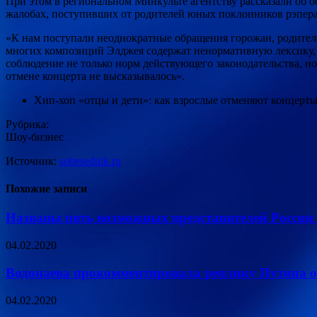
При этом в региональном Минкульте агентству рассказали об 
жалобах, поступивших от родителей юных поклонников рэпера
«К нам поступали неоднократные обращения горожан, родителей
многих композиций Элджея содержат ненормативную лексику, п
соблюдение не только норм действующего законодательства, н
отмене концерта не высказывалось».
Хип-хоп «отцы и дети»: как взрослые отменяют концерты
Рубрика:
Шоу-бизнес
Источник:
sobesednik.ru
Похожие записи
Названы пять возможных представителей России
04.02.2020
Водонаева прокомментировала реплику Путина о
04.02.2020