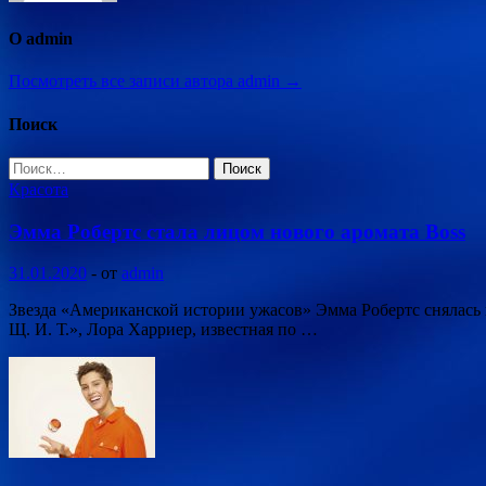
О admin
Посмотреть все записи автора admin →
Поиск
Найти:
Красота
Эмма Робертс стала лицом нового аромата Boss
31.01.2020
-
от
admin
Звезда «Американской истории ужасов» Эмма Робертс снялась 
Щ. И. Т.», Лора Харриер, известная по …