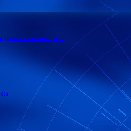
я древнегреческим музам
&Go