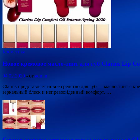
Косметика
Новое кремовое масло-тинт для губ Clarins Lip Сom
04.02.2020
-
от
admin
Clarins представляет новое средство для губ — масло-тинт с к
зеркальный блеск и непревзойденный комфорт. …
Свотчи нового кремового масла-тинта для губ Clar