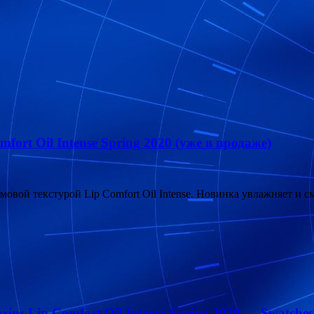
fort Oil Intense Spring 2020 (уже в продаже)
ремовой текстурой Lip Сomfort Oil Intense. Новинка увлажняет и 
ins Lip Сomfort Oil Intense Spring 2020 — Swatches