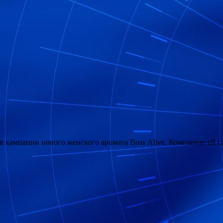
в кампании нового женского аромата Boss Alive. Компанию ей 