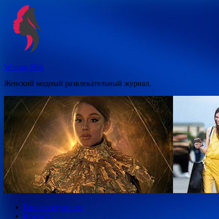
Перейти
к
содержимому
Woman Shik
Женский модный развлекательный журнал.
Главная страница
Красота