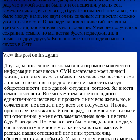
рад, что в моей жизни были эти отношения, у меня есть
замечательная дочь и я всегда буду благодарен Поле за все, что
было между нами, но двум очень сильным личностям сложно
уживаться вместе. В распаде наших отношений нет вины
третьих лиц, обстоятельств или событий. У нас не получилось
сохранить семью, но мы всегда будем поддерживать и
помогать друг другу!» Конечно, все это породило много
слухов в Сети.
View this post on Instagram
Друзья, за последние несколько дней огромное количество
информации появилось в СМИ касательно моей личной
жизни, хоть я и являюсь публичным человеком, все же, свои
личные отношения я предпочитаю не выносить на суд
общественности, но в данной ситуации, хотелось бы внести
немного ясности. Все мы мечтаем встретить одного
единственного человека и прожить с ним всю жизнь, но, к
сожалению, не всегда и не у всех это получается. Иногда
просто случается жизнь. Я очень рад, что в моей жизни были
эти отношения, у меня есть замечательная дочь и я всегда
буду благодарен Поле за все, что было между нами, но двум
очень сильным личностям сложно уживаться вместе. В
распаде наших отношений нет вины третьих лиц,
обстоятельств или событий. У нас не получилось сохранить