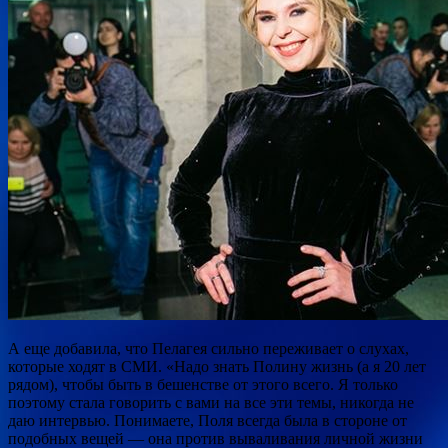
А еще добавила, что Пелагея сильно переживает о слухах,
которые ходят в СМИ. «Надо знать Полину жизнь (а я 20 лет
рядом), чтобы быть в бешенстве от этого всего. Я только
поэтому стала говорить с вами на все эти темы, никогда не
даю интервью. Понимаете, Поля всегда была в стороне от
подобных вещей — она против вываливания личной жизни