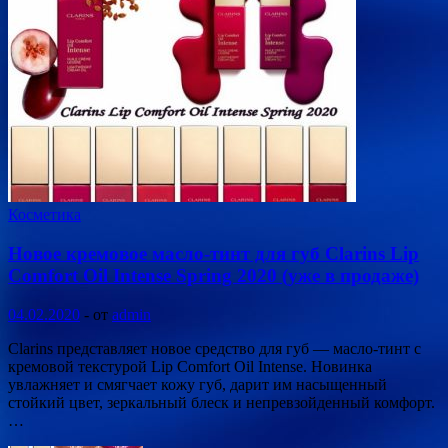
Косметика
Новое кремовое масло-тинт для губ Clarins Lip
Сomfort Oil Intense Spring 2020 (уже в продаже)
04.02.2020
-
от
admin
Clarins представляет новое средство для губ — масло-тинт с
кремовой текстурой Lip Сomfort Oil Intense. Новинка
увлажняет и смягчает кожу губ, дарит им насыщенный
стойкий цвет, зеркальный блеск и непревзойденный комфорт.
…