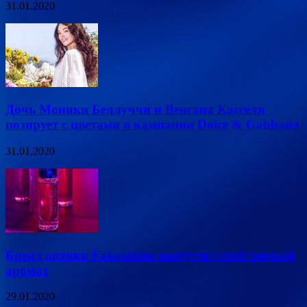
31.01.2020
Дочь Моники Беллуччи и Венсана Касселя
позирует с цветами в кампании Dolce & Gabbana
31.01.2020
Бренд оптики Fakoshima выпустил свой первый
аромат
29.01.2020