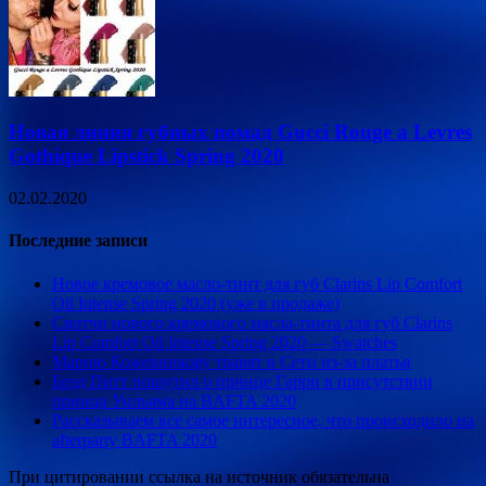
Новая линия губных помад Gucci Rouge a Levres
Gothique Lipstick Spring 2020
02.02.2020
Последние записи
Новое кремовое масло-тинт для губ Clarins Lip Сomfort
Oil Intense Spring 2020 (уже в продаже)
Свотчи нового кремового масла-тинта для губ Clarins
Lip Сomfort Oil Intense Spring 2020 — Swatches
Марию Кожевникову травят в Сети из-за платья
Брэд Питт пошутил о принце Гарри в присутствии
принца Уильяма на BAFTA 2020
Рассказываем все самое интересное, что происходило на
afterparty BAFTA 2020
При цитировании ссылка на источник обязательна