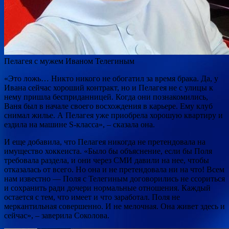
Пелагея с мужем Иваном Телегиным
«Это ложь… Никто никого не обогатил за время брака. Да, у
Ивана сейчас хороший контракт, но и Пелагея не с улицы к
нему пришла бесприданницей. Когда они познакомились,
Ваня был в начале своего восхождения в карьере. Ему клуб
снимал жилье. А Пелагея уже приобрела хорошую квартиру и
ездила на машине S-класса», – сказала она.
И еще добавила, что Пелагея никогда не претендовала на
имущество хоккеиста. «Было бы объяснение, если бы Поля
требовала раздела, и они через СМИ давили на нее, чтобы
отказалась от всего. Но она и не претендовала ни на что! Всем
нам известно — Поля с Телегиным договорились не ссориться
и сохранить ради дочери нормальные отношения. Каждый
остается с тем, что имеет и что заработал. Поля не
меркантильная совершенно. И не мелочная. Она живет здесь и
сейчас», – заверила Соколова.