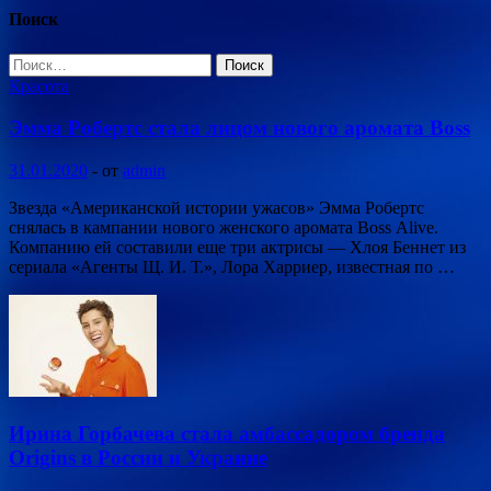
Поиск
Найти:
Красота
Эмма Робертс стала лицом нового аромата Boss
31.01.2020
-
от
admin
Звезда «Американской истории ужасов» Эмма Робертс
снялась в кампании нового женского аромата Boss Alive.
Компанию ей составили еще три актрисы — Хлоя Беннет из
сериала «Агенты Щ. И. Т.», Лора Харриер, известная по …
Ирина Горбачева стала амбассадором бренда
Origins в России и Украине