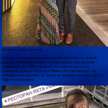
Пелагея и Иван Телегин
Кстати, сейчас бывший муж певицы встречается с новой
девушкой Марией Гончар, которая владеет собственной
турфирмой. В СМИ говорили, что именно она стала
причиной развода Пелагеи и Ивана. Но сам хоккеист эту
информацию опроверг. И теперь он впервые выложил фото с
Марией в Instagram.