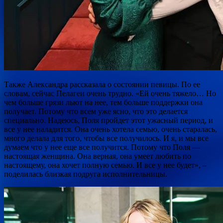
Также Александра рассказала о состоянии певицы. По ее
словам, сейчас Пелагеи очень трудно. «Ей очень тяжело… Но
чем больше грязи льют на нее, тем больше поддержки она
получает. Потому что всем уже ясно, что это делается
специально. Надеюсь, Поля пройдет этот ужасный период, и
все у нее наладится. Она очень хотела семью, очень старалась,
много делала для того, чтобы все получилось. И я, и мы все
думаем что у нее еще все получится. Потому что Поля —
настоящая женщина. Она верная, она умеет любить по
настоящему, она хочет полную семью. И все у нее будет», –
поделилась близкая подруга исполнительницы.