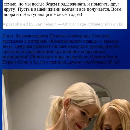
семью, но мы всегда будем поддерживать и помогать друг
другу! Пусть в вашей жизни всегда и все получается. Всем
добра и с Наступающим Новым годом!
A post shared by Ivan Telegin — Official Page (@itelegin07) on Dec 27, 2019 at 9:24am PST
И вот, близкая подруга Пелагеи Александра Соколова
рассказала в интервью «Комсомольской правде» о разводе
звезд. Девушка работает топ-менеджером и руководителем
проектов по организации крупнейших спортивных
мероприятий (Чемпионат мира по футболу, Олимпийские
Игры в Сочи и т.д.) и с певицей дружит уже больше 20 лет.