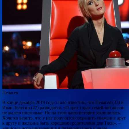
Пелагея
В конце декабря 2019 года стало известно, что Пелагея (33) и
Иван Телегин (27) разводятся. «О трех годах семейной жизни
не жалею нисколько. Но на этом наша история закончилась.
Хочется верить, что у нас получится сохранить уважение друг
к другу и желание быть хорошими родителями для Таси», –
написала исполнительница в Instagram (здесь и далее