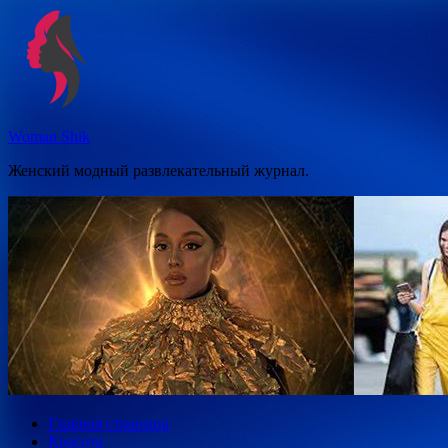
Перейти
к
содержимому
Woman Shik
Женский модный развлекательный журнал.
Главная страница
Красота