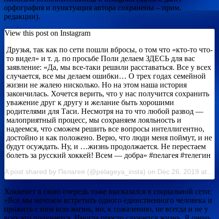
орфография и пунктуация автора сохранены – прим.
редакции).
View this post on Instagram
Друзья, так как по сети пошли вбросы, о том что «кто-то что-
то видел» и т. д. по просьбе Поли делаем ЗДЕСЬ для вас
заявление: «Да, мы все-таки решили расставаться. Все у всех
случается, все мы делаем ошибки… О трех годах семейной
жизни не жалею нисколько. Но на этом наша история
закончилась. Хочется верить, что у нас получится сохранить
уважение друг к другу и желание быть хорошими
родителями для Таси. Несмотря на то что любой развод —
малоприятный процесс, мы сохраняем лояльность и
надеемся, что сможем решить все вопросы интеллигентно,
достойно и как положено. Верю, что люди меня поймут, и не
будут осуждать. Ну, и …жизнь продолжается. Не перестаем
болеть за русский хоккей! Всем — добра» #пелагея #телегин
A post shared by Пелагея (@pelageya_insta) on Dec 26, 2019 at 2:31am PST
Хоккеист в свою очередь тоже высказался в социальной сети:
«Все мы мечтаем встретить одного единственного человека и
прожить с ним всю жизнь, но, к сожалению, не всегда и не у
всех это получается. Иногда просто случается жизнь. Я очень