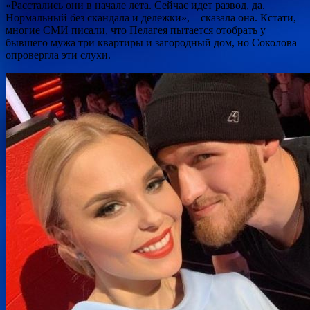
«Расстались они в начале лета. Сейчас идет развод, да.
Нормальный без скандала и дележки», – сказала она. Кстати,
многие СМИ писали, что Пелагея пытается отобрать у
бывшего мужа три квартиры и загородный дом, но Соколова
опровергла эти слухи.