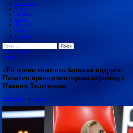
Косметика
Мода
Здоровье
Звезды
Шоу-биз
Кухня
Туризм
Найти:
Главное меню
Звезды
«Ей очень тяжело»: близкая подруга
Пелагеи прокомментировала развод с
Иваном Телегиным
03.02.2020
-
от
admin